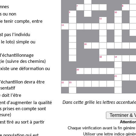
onnes
7
8
9
10
es ou non
11
de tenir compte, entre
13
t pas l'individu
le loto) simple ou
16
d'échantillonnage
18
19
ie (suivre des chemins)
 existe une déformation ou
20
21
l'échantillon devra être
22
23
sentatif
doit l'être
Dans cette grille les lettres accentué
nt d'augmenter la qualité
les prises en compte sont
esure)
Terminer & V
Attention
st tiré au sort à partir
Chaque vérification avant la fin génère 
Utiliser une lettre indice génè
e population qui est