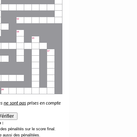
12
14
15
17
24
es
ne sont pas
prises en compte
érifier
 :
des pénalités sur le score final.
re aussi des pénalitées.