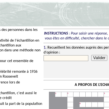
s des personnes dans les
INSTRUCTIONS
: Pour saisir une réponse, c
vous êtes en difficulté, chercher dans le c
tivité de l'échantillon en
chantillon aux
1.
Recueillent les données auprès des pe
tion dans une méthode non
d'opinion :
Valider
 pour cet ensemble de
célébrité remonte à 1936
in Roosevelt
rence lors de
A PROPOS DE L'ECH
hantillon, c'est aussi le
1
2
3
e crédit
it la part de la population
6