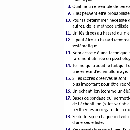
8.
Qualifie un ensemble de pers
9.
Elles peuvent être probabilist
10.
Pour la déterminer nécessite 
autres, de la méthode utilisée
11.
Unités tirées au hasard qui n'es
12.
Il peut être au hasard (comme 
systématique
13.
Nom associé à une technique 
rarement utilisée en psycholog
14.
Terme qui traduit le fait qu'il
une erreur d’échantillonnage.
15.
Si les scores observés le sont, 
plus important pour être repré
16.
Un échantillon (comme un élu) 
17.
Bases de sondage qui permette
de l'échantillon (si les variab
pertinentes au regard de la m
18.
Se dit lorsque chaque individu e
d'une seule liste.
19.
Représentation simplifiée d'un